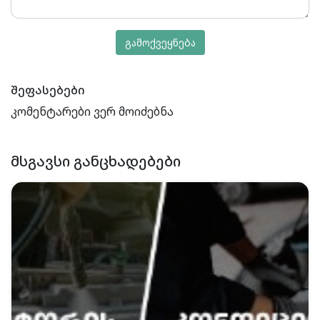
გამოქვეყნება
შეფასებები
კომენტარები ვერ მოიძებნა
ᲛᲡᲒᲐᲕᲡᲘ ᲒᲐᲜᲪᲮᲐᲓᲔᲑᲔᲑᲘ