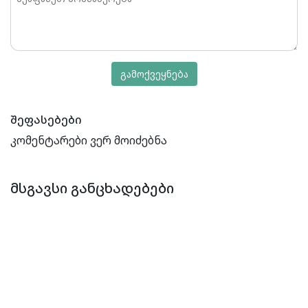
გამოქვეყნება
შეფასებები
კომენტარები ვერ მოიძებნა
ᲛᲡᲒᲐᲕᲡᲘ ᲒᲐᲜᲪᲮᲐᲓᲔᲑᲔᲑᲘ