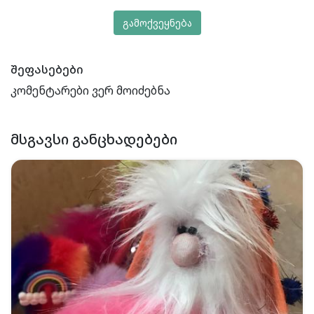
გამოქვეყნება
შეფასებები
კომენტარები ვერ მოიძებნა
ᲛᲡᲒᲐᲕᲡᲘ ᲒᲐᲜᲪᲮᲐᲓᲔᲑᲔᲑᲘ