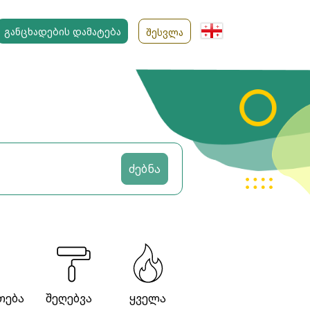
ᲒᲐᲜᲪᲮᲐᲓᲔᲑᲘᲡ ᲓᲐᲛᲐᲢᲔᲑᲐ
ᲨᲔᲡᲕᲚᲐ
ძებნა
თება
შეღებვა
ყველა