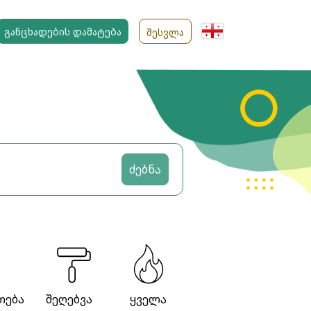
ᲒᲐᲜᲪᲮᲐᲓᲔᲑᲘᲡ ᲓᲐᲛᲐᲢᲔᲑᲐ
ᲨᲔᲡᲕᲚᲐ
ძებნა
თება
შეღებვა
ყველა