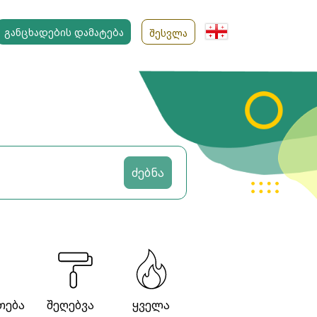
ᲒᲐᲜᲪᲮᲐᲓᲔᲑᲘᲡ ᲓᲐᲛᲐᲢᲔᲑᲐ
ᲨᲔᲡᲕᲚᲐ
ძებნა
თება
შეღებვა
ყველა