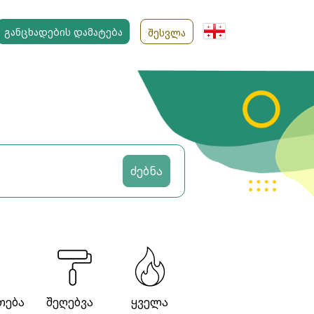
ᲒᲐᲜᲪᲮᲐᲓᲔᲑᲘᲡ ᲓᲐᲛᲐᲢᲔᲑᲐ
ᲨᲔᲡᲕᲚᲐ
ძებნა
თება
შეღებვა
ყველა