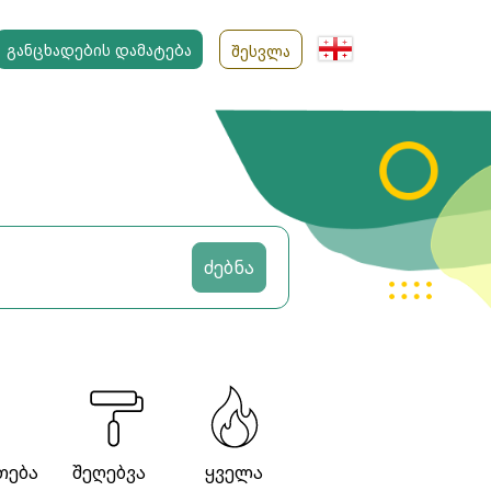
ᲒᲐᲜᲪᲮᲐᲓᲔᲑᲘᲡ ᲓᲐᲛᲐᲢᲔᲑᲐ
ᲨᲔᲡᲕᲚᲐ
ძებნა
თება
შეღებვა
ყველა