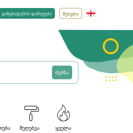
ᲒᲐᲜᲪᲮᲐᲓᲔᲑᲘᲡ ᲓᲐᲛᲐᲢᲔᲑᲐ
ᲨᲔᲡᲕᲚᲐ
ძებნა
თება
შეღებვა
ყველა