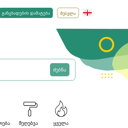
ᲒᲐᲜᲪᲮᲐᲓᲔᲑᲘᲡ ᲓᲐᲛᲐᲢᲔᲑᲐ
ᲨᲔᲡᲕᲚᲐ
ძებნა
თება
შეღებვა
ყველა