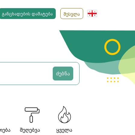
ᲒᲐᲜᲪᲮᲐᲓᲔᲑᲘᲡ ᲓᲐᲛᲐᲢᲔᲑᲐ
ᲨᲔᲡᲕᲚᲐ
ძებნა
თება
შეღებვა
ყველა