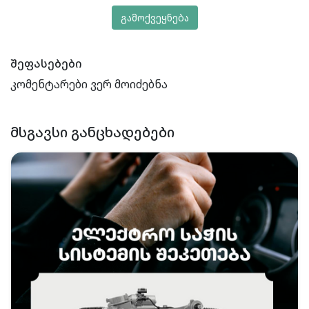
გამოქვეყნება
შეფასებები
კომენტარები ვერ მოიძებნა
ᲛᲡᲒᲐᲕᲡᲘ ᲒᲐᲜᲪᲮᲐᲓᲔᲑᲔᲑᲘ