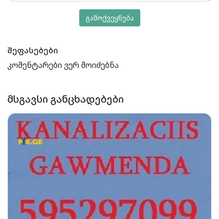
გამოქვეყნება
შეფასებები
კომენტარები ვერ მოიძებნა
ᲛᲡᲒᲐᲕᲡᲘ ᲒᲐᲜᲪᲮᲐᲓᲔᲑᲔᲑᲘ