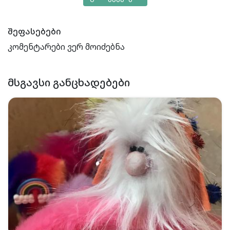
შეფასებები
კომენტარები ვერ მოიძებნა
ᲛᲡᲒᲐᲕᲡᲘ ᲒᲐᲜᲪᲮᲐᲓᲔᲑᲔᲑᲘ