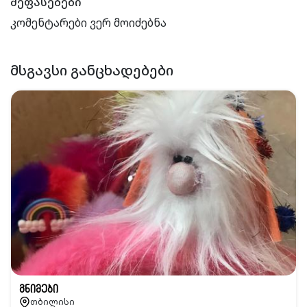
შეფასებები
კომენტარები ვერ მოიძებნა
ᲛᲡᲒᲐᲕᲡᲘ ᲒᲐᲜᲪᲮᲐᲓᲔᲑᲔᲑᲘ
გნიმები
თბილისი