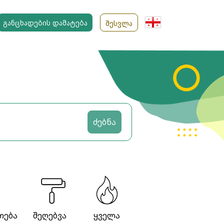
ᲒᲐᲜᲪᲮᲐᲓᲔᲑᲘᲡ ᲓᲐᲛᲐᲢᲔᲑᲐ
ᲨᲔᲡᲕᲚᲐ
ძებნა
თება
შეღებვა
ყველა