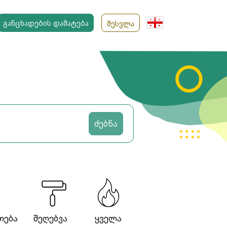
ᲒᲐᲜᲪᲮᲐᲓᲔᲑᲘᲡ ᲓᲐᲛᲐᲢᲔᲑᲐ
ᲨᲔᲡᲕᲚᲐ
ძებნა
თება
შეღებვა
ყველა