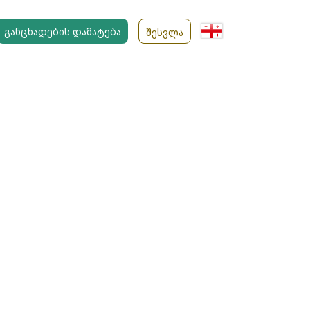
ᲒᲐᲜᲪᲮᲐᲓᲔᲑᲘᲡ ᲓᲐᲛᲐᲢᲔᲑᲐ
ᲨᲔᲡᲕᲚᲐ