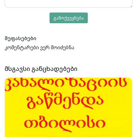
გამოქვეყნება
შეფასებები
კომენტარები ვერ მოიძებნა
ᲛᲡᲒᲐᲕᲡᲘ ᲒᲐᲜᲪᲮᲐᲓᲔᲑᲔᲑᲘ