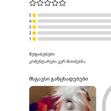
5
4
3
2
1
შეფასებები
კომენტარები ვერ მოიძებნა
ᲛᲡᲒᲐᲕᲡᲘ ᲒᲐᲜᲪᲮᲐᲓᲔᲑᲔᲑᲘ