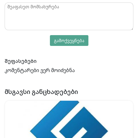
გამოქვეყნება
შეფასებები
კომენტარები ვერ მოიძებნა
ᲛᲡᲒᲐᲕᲡᲘ ᲒᲐᲜᲪᲮᲐᲓᲔᲑᲔᲑᲘ